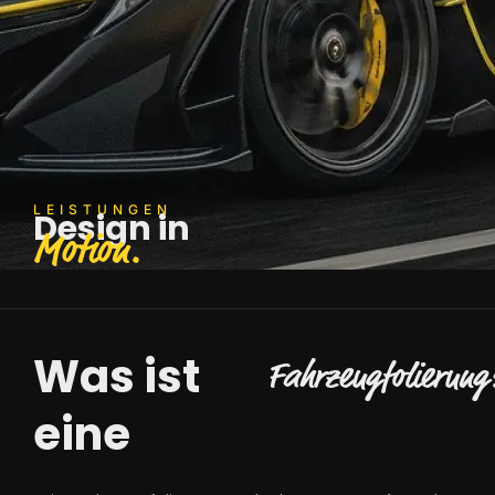
LEISTUNGEN
Design in
Motion.
Was ist
Fahrzeugfolierung
eine