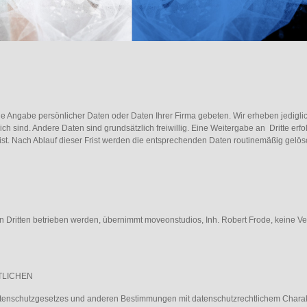
e Angabe persönlicher Daten oder Daten Ihrer Firma gebeten. Wir erheben jedigli
ch sind. Andere Daten sind grundsätzlich freiwillig. Eine Weitergabe an Dritte erf
t. Nach Ablauf dieser Frist werden die entsprechenden Daten routinemäßig gelösch
n Dritten betrieben werden, übernimmt moveonstudios, Inh. Robert Frode, keine Ver
TLICHEN
tenschutzgesetzes und anderen Bestimmungen mit datenschutzrechtlichem Charakt